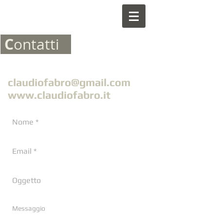
C
ontatti
claudio
f
abro@gmail.com
www.claudio
f
abro.it