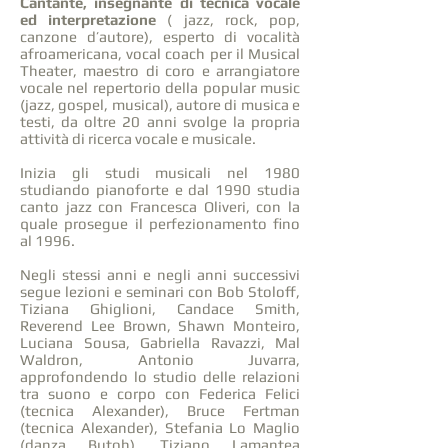
Cantante, insegnante di tecnica vocale
ed interpretazione
( jazz, rock, pop,
canzone d’autore), esperto di vocalità
afroamericana, vocal coach per il Musical
Theater, maestro di coro e arrangiatore
vocale nel repertorio della popular music
(jazz, gospel, musical), autore di musica e
testi, da oltre 20 anni svolge la propria
attività di ricerca vocale e musicale.
Inizia gli studi musicali nel 1980
studiando pianoforte e dal 1990 studia
canto jazz con Francesca Oliveri, con la
quale prosegue il perfezionamento fino
al 1996.
Negli stessi anni e negli anni successivi
segue lezioni e seminari con Bob Stoloff,
Tiziana Ghiglioni, Candace Smith,
Reverend Lee Brown, Shawn Monteiro,
Luciana Sousa, Gabriella Ravazzi, Mal
Waldron, Antonio Juvarra,
approfondendo lo studio delle relazioni
tra suono e corpo con Federica Felici
(tecnica Alexander), Bruce Fertman
(tecnica Alexander), Stefania Lo Maglio
(danza Butoh), Tiziano Lamantea