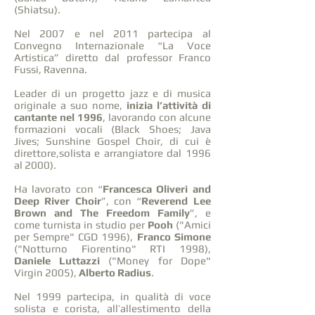
(Shiatsu).
Nel 2007 e nel 2011 partecipa al
Convegno Internazionale “La Voce
Artistica” diretto dal professor Franco
Fussi, Ravenna.
Leader di un progetto jazz e di musica
originale a suo nome,
inizia l’attività di
cantante nel 1996
, lavorando con alcune
formazioni vocali (Black Shoes; Java
Jives; Sunshine Gospel Choir, di cui è
direttore,solista e arrangiatore dal 1996
al 2000).
Ha lavorato con “
Francesca Oliveri and
Deep River Choir
”, con “
Reverend Lee
Brown and The Freedom Family
”, e
come turnista in studio per
Pooh
("Amici
per Sempre" CGD 1996),
Franco Simone
("Notturno Fiorentino" RTI 1998),
Daniele Luttazzi
("Money for Dope"
Virgin 2005),
Alberto Radius
.
Nel 1999 partecipa, in qualità di voce
solista e corista, all’allestimento della