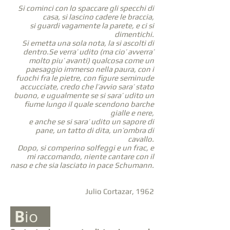
Si cominci con lo spaccare gli specchi di
casa, si lascino cadere le braccia,
si guardi vagamente la parete,
e ci si
dimentichi.
Si emetta una sola nota, la si ascolti di
dentro.Se verra’ udito (ma cio’ avverra’
molto piu’ avanti) qualcosa come un
paesaggio immerso nella paura, con i
fuochi fra le pietre, con figure seminude
accucciate, credo che l’avvio sara’ stato
buono, e ugualmente se si sara’ udito un
fiume lungo il quale scendono barche
gialle e nere,
e anche se si sara’ udito un sapore di
pane, un tatto di dita, un’ombra di
cavallo.
Dopo, si comperino solfeggi e un frac, e
mi raccomando, niente cantare con il
naso e che sia lasciato in pace Schumann.
Julio Cortazar, 1962
B
io