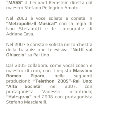
“
MASS
” di Leonard Bernstein diretta dal
maestro Stefano Pellegrino Amato.
Nel 2003 è voce solista e corista in
“Metropolis-Il Musical”
con la regia di
Ivan Stefanutti e le coreografie di
Adriana Cava.
Nel 2007 è corista e solista nell’orchestra
della trasmissione televisiva “
Notti sul
Ghiaccio
” su Rai Uno.
Dal 2005 collabora, come vocal coach e
maestro di coro, con il regista
Massimo
Romeo Piparo
, nelle seguenti
produzioni:
“Telethon 2005”-Rai Uno;
“Alta Società”
nel 2007, con
protagonista Vanessa Incontrada;
“Hairspray”
nel 2008 con protagonista
Stefano Masciarelli.
Nel 2014 collabora, sempre per il regista
Massimo Romeo Piparo, in qualità di
Vocal Coach e Maestro di Coro,
all'allestimento di “
Jesus Christ
Superstar
”, con Ted Neeley, storico